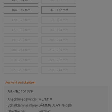
159 - 164 mm
160 - 169 mm
164 - 169 mm
169 - 172 mm
170 - 175 mm
175 - 180 mm
177 - 183 mm
187 - 194 mm
197 - 203 mm
206 - 214 mm
208 - 214 mm
217 - 225 mm
218 - 226 mm
225 - 232 mm
227 - 235 mm
235 - 244 mm
Auswahl zurücksetzen
Art.-Nr.: 151379
Anschlussgewinde:
M8/M10
Schalldämmeinlage:
DÄMMGULAST® gelb
Oberfläche:
verzinkt