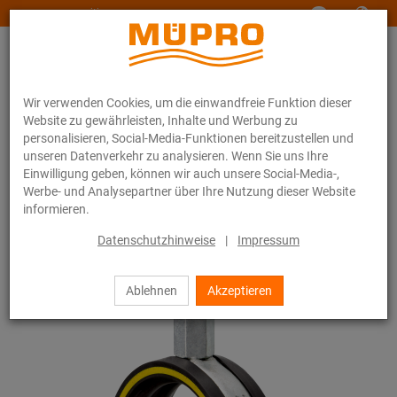
www.muepro-maritim.com
Wir verwenden Cookies, um die einwandfreie Funktion dieser
Website zu gewährleisten, Inhalte und Werbung zu
personalisieren, Social-Media-Funktionen bereitzustellen und
unseren Datenverkehr zu analysieren. Wenn Sie uns Ihre
Einwilligung geben, können wir auch unsere Social-Media-,
Online-Katalog
Befestigungstechnik
Rohrschellen
Werbe- und Analysepartner über Ihre Nutzung dieser Website
Schraubrohrschellen
informieren.
10 / 44
Datenschutzhinweise
|
Impressum
Ablehnen
Akzeptieren