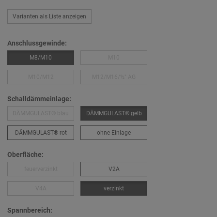
Varianten als Liste anzeigen
Anschlussgewinde:
M8/M10
M10
M10/M12
M12/M16/½″ AG
Schalldämmeinlage:
DÄMMGULAST® blau
DÄMMGULAST® gelb
DÄMMGULAST® rot
ohne Einlage
Oberfläche:
feuerverzinkt
V2A
V4A
verzinkt
Spannbereich: