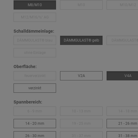
M8/M10
M10
M10/M12
M12/M16/½″ AG
Schalldämmeinlage:
DÄMMGULAST® blau
DÄMMGULAST® gelb
DÄMMGULAST® 
ohne Einlage
Oberfläche:
feuerverzinkt
V2A
V4A
verzinkt
Spannbereich:
6 - 9 mm
10 - 13 mm
14 - 18 mm
14 - 20 mm
19 - 25 mm
21 - 26 mm
26 - 30 mm
31 - 37 mm
31 - 38 mm