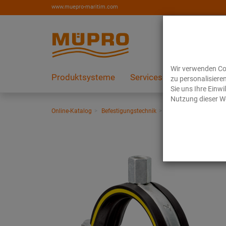
www.muepro-maritim.com
Wir verwenden Coo
Produktsysteme
Services
Referenzen
zu personalisiere
Sie uns Ihre Einw
Nutzung dieser We
Online-Katalog
Befestigungstechnik
Rohrschellen
Schra