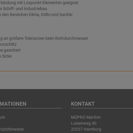
erbindung mit Lospunkt-Elementen geeignet
m Schiff- und Industriebau
n den Bereichen Klima, Kälte und Sanitär
g an größere Toleranzen beim Rohrdurchmesser
uzschlitz
e gesichert
h Sicke
RMATIONEN
KONTAKT
sum
MÜPRO Maritim
Luisenweg 40
hutzhinweise
20537 Hamburg