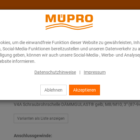
kies, um die einwandfreie Funktion dieser Website zu gewährleisten, In
Über MÜPRO Maritim
Blog
ONLINE-KATALOG
n, Social-Media-Funktionen bereitzustellen und unseren Datenverkehr zu 
illigung geben, können wir auch unsere Social-Media-, Werbe- und Analyse
bsite informieren.
ubrohrschellen
Datenschutzhinweise
|
Impressum
Ablehnen
Akzeptieren
Schraubrohrschellen
V4A Schraubrohrschelle DÄMMGULAST® gelb, M8/M10, 3" (87-
Varianten als Liste anzeigen
Anschlussgewinde: