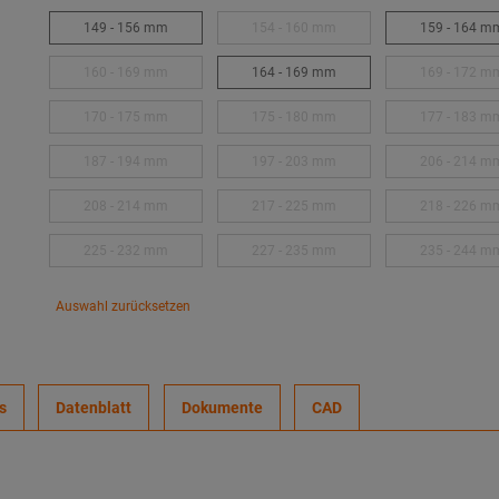
149 - 156 mm
154 - 160 mm
159 - 164 m
160 - 169 mm
164 - 169 mm
169 - 172 m
170 - 175 mm
175 - 180 mm
177 - 183 m
187 - 194 mm
197 - 203 mm
206 - 214 m
208 - 214 mm
217 - 225 mm
218 - 226 m
225 - 232 mm
227 - 235 mm
235 - 244 m
Auswahl zurücksetzen
s
Datenblatt
Dokumente
CAD