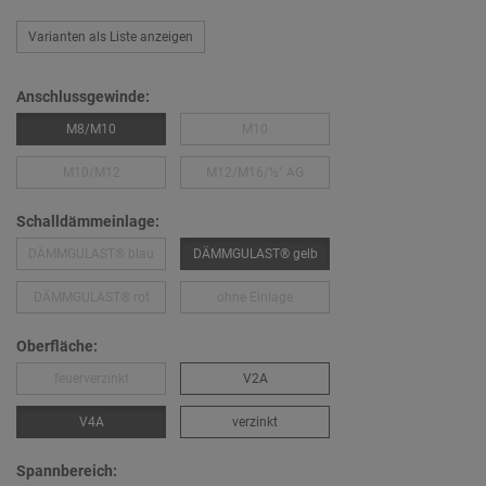
Varianten als Liste anzeigen
Anschlussgewinde:
M8/M10
M10
M10/M12
M12/M16/½″ AG
Schalldämmeinlage:
DÄMMGULAST® blau
DÄMMGULAST® gelb
DÄMMGULAST® rot
ohne Einlage
Oberfläche:
feuerverzinkt
V2A
V4A
verzinkt
Spannbereich: