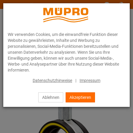
www.muepro-maritim.com
Wir verwenden Cookies, um die einwandfreie Funktion dieser
Website zu gewährleisten, Inhalte und Werbung zu
personalisieren, Social-Media-Funktionen bereitzustellen und
unseren Datenverkehr zu analysieren. Wenn Sie uns Ihre
Einwilligung geben, können wir auch unsere Social-Media-,
Online-Katalog
Befestigungstechnik
Rohrschellen
Werbe- und Analysepartner über Ihre Nutzung dieser Website
Schraubrohrschellen
informieren.
10 / 44
Datenschutzhinweise
|
Impressum
Ablehnen
Akzeptieren