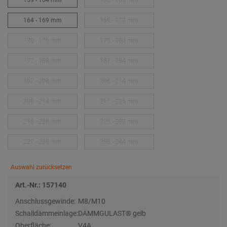
159 - 164 mm
160 - 169 mm
164 - 169 mm
169 - 172 mm
170 - 175 mm
175 - 180 mm
177 - 183 mm
187 - 194 mm
197 - 203 mm
206 - 214 mm
208 - 214 mm
217 - 225 mm
218 - 226 mm
225 - 232 mm
227 - 235 mm
235 - 244 mm
Auswahl zurücksetzen
Art.-Nr.: 157140
Anschlussgewinde:
M8/M10
Schalldämmeinlage:
DÄMMGULAST® gelb
Oberfläche:
V4A