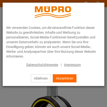
www.muepro-maritim.com
Wir verwenden Cookies, um die einwandfreie Funktion dieser
Website zu gewährleisten, Inhalte und Werbung zu
personalisieren, Social-Media-Funktionen bereitzustellen und
unseren Datenverkehr zu analysieren. Wenn Sie uns Ihre
Einwilligung geben, können wir auch unsere Social-Media-,
Online-Katalog
Befestigungstechnik
Rohrschellen
Werbe- und Analysepartner über Ihre Nutzung dieser Website
Schraubrohrschellen
informieren.
10 / 44
Datenschutzhinweise
|
Impressum
Ablehnen
Akzeptieren