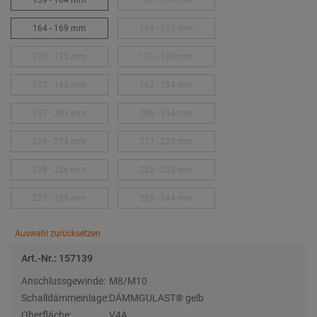
159 - 164 mm
160 - 169 mm
164 - 169 mm
169 - 172 mm
170 - 175 mm
175 - 180 mm
177 - 183 mm
187 - 194 mm
197 - 203 mm
206 - 214 mm
208 - 214 mm
217 - 225 mm
218 - 226 mm
225 - 232 mm
227 - 235 mm
235 - 244 mm
Auswahl zurücksetzen
Art.-Nr.: 157139
Anschlussgewinde:
M8/M10
Schalldämmeinlage:
DÄMMGULAST® gelb
Oberfläche:
V4A