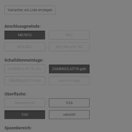
Varianten als Liste anzeigen
Anschlussgewinde:
M8/M10
M10
M10/M12
M12/M16/½″ AG
Schalldämmeinlage:
DÄMMGULAST® blau
DÄMMGULAST® gelb
DÄMMGULAST® rot
ohne Einlage
Oberfläche:
feuerverzinkt
V2A
V4A
verzinkt
Spannbereich: