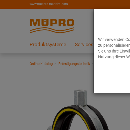
www.muepro-maritim.com
Wir verwenden Coo
Produktsysteme
Services
Referenzen
zu personalisiere
Sie uns Ihre Einw
Nutzung dieser We
Online-Katalog
Befestigungstechnik
Rohrschellen
Schra