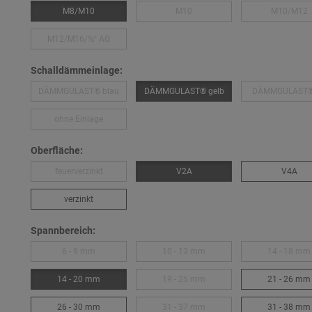
M8/M10
M10
M10/M12
M12/M16/½″ AG
Schalldämmeinlage:
DÄMMGULAST® blau
DÄMMGULAST® gelb
DÄMMGULAST® 
ohne Einlage
Oberfläche:
feuerverzinkt
V2A
V4A
verzinkt
Spannbereich:
6 - 9 mm
10 - 13 mm
14 - 18 mm
14 - 20 mm
19 - 25 mm
21 - 26 mm
26 - 30 mm
31 - 37 mm
31 - 38 mm