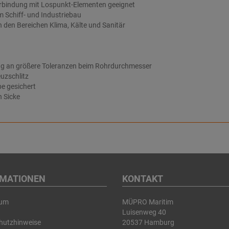
erbindung mit Lospunkt-Elementen geeignet
m Schiff- und Industriebau
n den Bereichen Klima, Kälte und Sanitär
g an größere Toleranzen beim Rohrdurchmesser
uzschlitz
e gesichert
h Sicke
RMATIONEN
KONTAKT
sum
MÜPRO Maritim
Luisenweg 40
hutzhinweise
20537 Hamburg