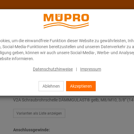
kies, um die einwandfreie Funktion dieser Website zu gewährleisten, In
Über MÜPRO Maritim
Blog
ONLINE-KATALOG
n, Social-Media-Funktionen bereitzustellen und unseren Datenverkehr zu 
illigung geben, können wir auch unsere Social-Media-, Werbe- und Analyse
bsite informieren.
ubrohrschellen
Datenschutzhinweise
|
Impressum
Ablehnen
Akzeptieren
Schraubrohrschellen
V2A Schraubrohrschelle DÄMMGULAST® gelb, M8/M10, 3/8" (1
Varianten als Liste anzeigen
Anschlussgewinde: