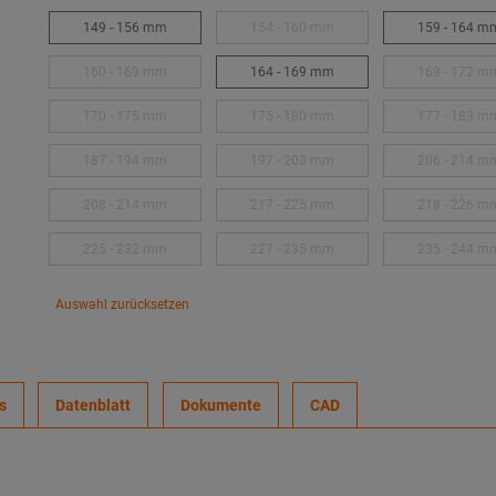
149 - 156 mm
154 - 160 mm
159 - 164 m
160 - 169 mm
164 - 169 mm
169 - 172 m
170 - 175 mm
175 - 180 mm
177 - 183 m
187 - 194 mm
197 - 203 mm
206 - 214 m
208 - 214 mm
217 - 225 mm
218 - 226 m
225 - 232 mm
227 - 235 mm
235 - 244 m
Auswahl zurücksetzen
s
Datenblatt
Dokumente
CAD