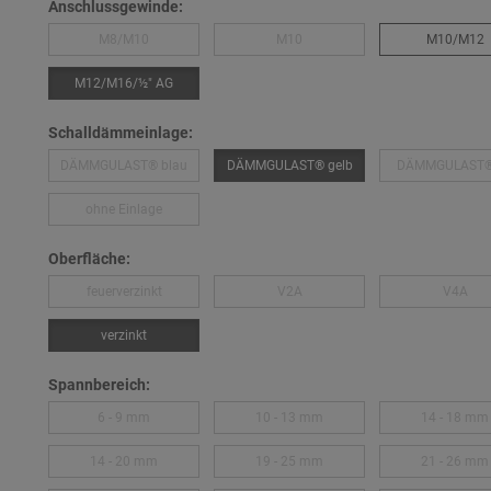
Anschlussgewinde:
M8/M10
M10
M10/M12
M12/M16/½″ AG
Schalldämmeinlage:
DÄMMGULAST® blau
DÄMMGULAST® gelb
DÄMMGULAST® 
ohne Einlage
Oberfläche:
feuerverzinkt
V2A
V4A
verzinkt
Spannbereich:
6 - 9 mm
10 - 13 mm
14 - 18 mm
14 - 20 mm
19 - 25 mm
21 - 26 mm