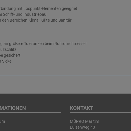
erbindung mit Lospunkt-Elementen geeignet
m Schiff- und Industriebau
n den Bereichen Klima, Kälte und Sanitär
g an größere Toleranzen beim Rohrdurchmesser
uzschlitz
e gesichert
h Sicke
RMATIONEN
KONTAKT
sum
MÜPRO Maritim
Luisenweg 40