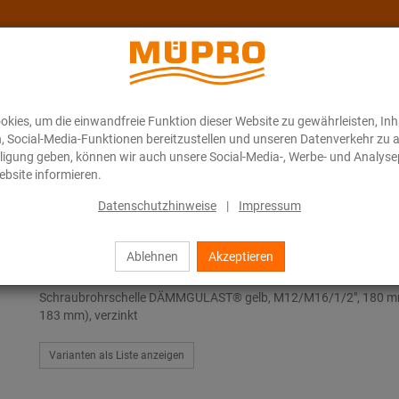
kies, um die einwandfreie Funktion dieser Website zu gewährleisten, In
Über MÜPRO Maritim
Blog
ONLINE-KATALOG
n, Social-Media-Funktionen bereitzustellen und unseren Datenverkehr zu 
illigung geben, können wir auch unsere Social-Media-, Werbe- und Analyse
bsite informieren.
ubrohrschellen
Datenschutzhinweise
|
Impressum
Ablehnen
Akzeptieren
Schraubrohrschellen
Schraubrohrschelle DÄMMGULAST® gelb, M12/M16/1/2", 180 m
183 mm), verzinkt
Varianten als Liste anzeigen