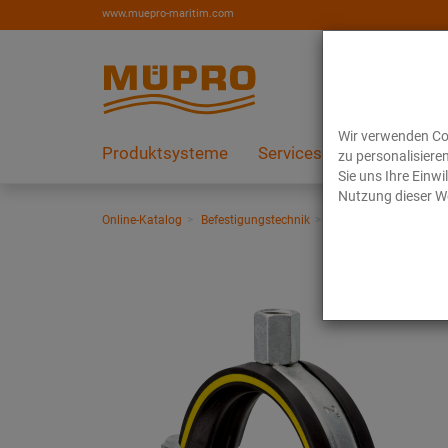
www.muepro-maritim.com
Wir verwenden Coo
Produktsysteme
Services
Referenzen
zu personalisiere
Sie uns Ihre Einw
Nutzung dieser We
Online-Katalog
Befestigungstechnik
Rohrschellen
Schra