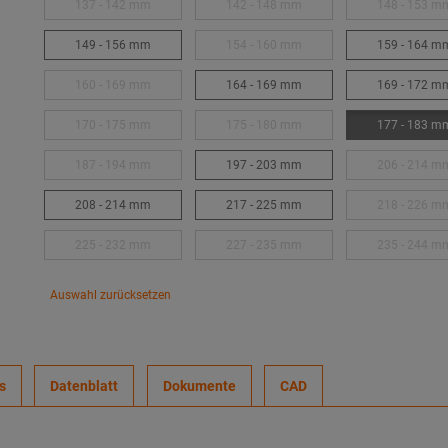
137 - 142 mm
142 - 148 mm
148 - 153 m
149 - 156 mm
154 - 160 mm
159 - 164 m
160 - 169 mm
164 - 169 mm
169 - 172 m
170 - 175 mm
175 - 180 mm
177 - 183 m
187 - 194 mm
197 - 203 mm
206 - 214 m
208 - 214 mm
217 - 225 mm
218 - 226 m
225 - 232 mm
227 - 235 mm
235 - 244 m
Auswahl zurücksetzen
s
Datenblatt
Dokumente
CAD