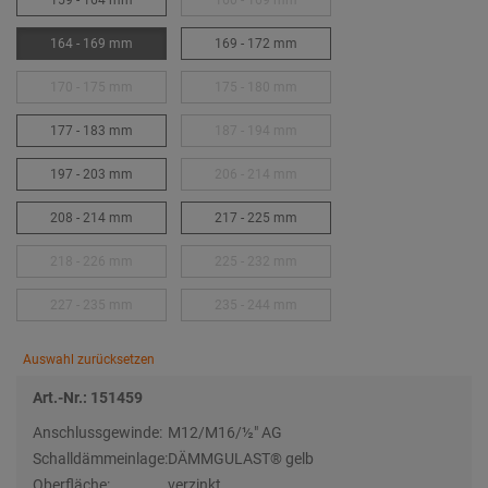
159 - 164 mm
160 - 169 mm
164 - 169 mm
169 - 172 mm
170 - 175 mm
175 - 180 mm
177 - 183 mm
187 - 194 mm
197 - 203 mm
206 - 214 mm
208 - 214 mm
217 - 225 mm
218 - 226 mm
225 - 232 mm
227 - 235 mm
235 - 244 mm
Auswahl zurücksetzen
Art.-Nr.: 151459
Anschlussgewinde:
M12/M16/½″ AG
Schalldämmeinlage:
DÄMMGULAST® gelb
Oberfläche:
verzinkt