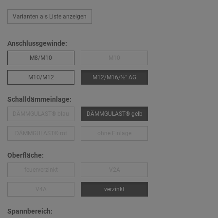
Varianten als Liste anzeigen
Anschlussgewinde:
M8/M10
M10
M10/M12
M12/M16/½″ AG
Schalldämmeinlage:
DÄMMGULAST® blau
DÄMMGULAST® gelb
DÄMMGULAST® rot
ohne Einlage
Oberfläche:
feuerverzinkt
V2A
V4A
verzinkt
Spannbereich: