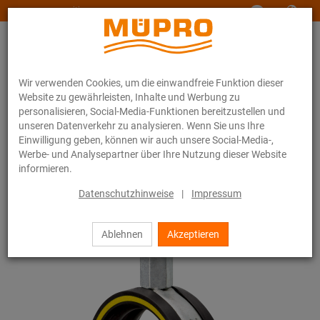
www.muepro-maritim.com
Wir verwenden Cookies, um die einwandfreie Funktion dieser
Website zu gewährleisten, Inhalte und Werbung zu
personalisieren, Social-Media-Funktionen bereitzustellen und
unseren Datenverkehr zu analysieren. Wenn Sie uns Ihre
Einwilligung geben, können wir auch unsere Social-Media-,
Online-Katalog
Befestigungstechnik
Rohrschellen
Werbe- und Analysepartner über Ihre Nutzung dieser Website
Schraubrohrschellen
informieren.
10 / 44
Datenschutzhinweise
|
Impressum
Ablehnen
Akzeptieren