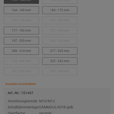
159 - 164 mm
160 - 169 mm
164 - 169 mm
169 - 172 mm
170 - 175 mm
175 - 180 mm
177 - 183 mm
187 - 194 mm
197 - 203 mm
206 - 214 mm
208 - 214 mm
217 - 225 mm
218 - 226 mm
225 - 232 mm
227 - 235 mm
235 - 244 mm
Auswahl zurücksetzen
Art.-Nr.: 151447
Anschlussgewinde:
M10/M12
Schalldämmeinlage:
DÄMMGULAST® gelb
Oberfläche:
verzinkt