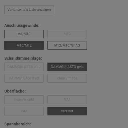
Varianten als Liste anzeigen
Anschlussgewinde:
M8/M10
M10
M10/M12
M12/M16/½″ AG
Schalldämmeinlage:
DÄMMGULAST® blau
DÄMMGULAST® gelb
DÄMMGULAST® rot
ohne Einlage
Oberfläche:
feuerverzinkt
V2A
V4A
verzinkt
Spannbereich: