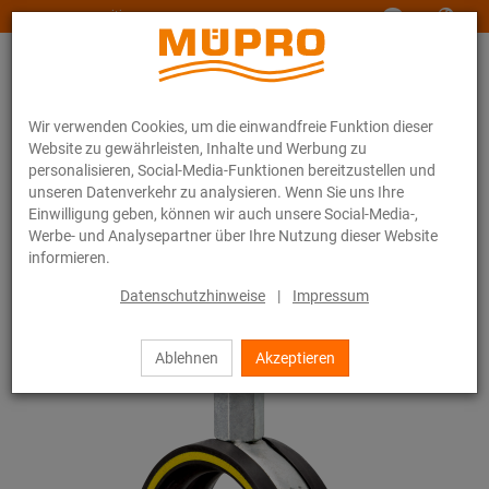
www.muepro-maritim.com
Wir verwenden Cookies, um die einwandfreie Funktion dieser
Website zu gewährleisten, Inhalte und Werbung zu
personalisieren, Social-Media-Funktionen bereitzustellen und
unseren Datenverkehr zu analysieren. Wenn Sie uns Ihre
Einwilligung geben, können wir auch unsere Social-Media-,
Online-Katalog
Befestigungstechnik
Rohrschellen
Werbe- und Analysepartner über Ihre Nutzung dieser Website
Schraubrohrschellen
informieren.
10 / 44
Datenschutzhinweise
|
Impressum
Ablehnen
Akzeptieren