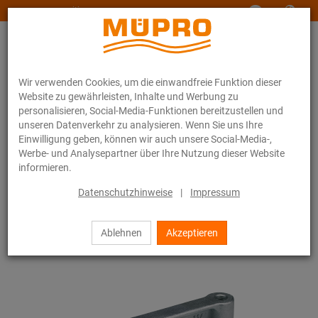
www.muepro-maritim.com
Wir verwenden Cookies, um die einwandfreie Funktion dieser
Website zu gewährleisten, Inhalte und Werbung zu
personalisieren, Social-Media-Funktionen bereitzustellen und
unseren Datenverkehr zu analysieren. Wenn Sie uns Ihre
Einwilligung geben, können wir auch unsere Social-Media-,
Online-Katalog
Befestigungstechnik
Schallschutz
Werbe- und Analysepartner über Ihre Nutzung dieser Website
Schalldämmelemente
PHONOLYT® Schallentkoppler
informieren.
1 / 11
Datenschutzhinweise
|
Impressum
Ablehnen
Akzeptieren