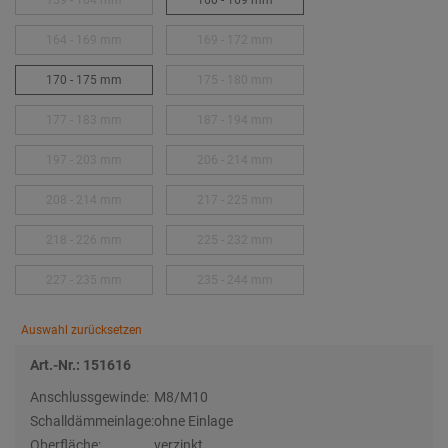
159 - 164 mm
160 - 169 mm
164 - 169 mm
169 - 172 mm
170 - 175 mm
175 - 180 mm
177 - 183 mm
187 - 194 mm
197 - 203 mm
206 - 214 mm
208 - 214 mm
217 - 225 mm
218 - 226 mm
225 - 232 mm
227 - 235 mm
235 - 244 mm
Auswahl zurücksetzen
Art.-Nr.: 151616
Anschlussgewinde:
M8/M10
Schalldämmeinlage:
ohne Einlage
Oberfläche:
verzinkt