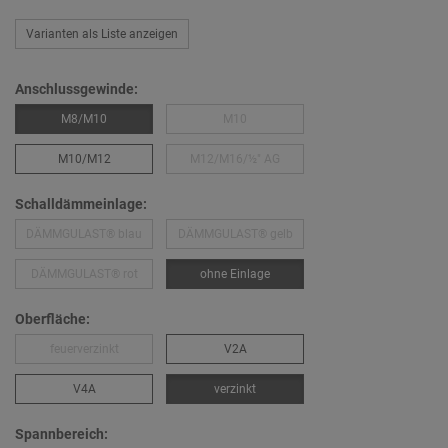
Varianten als Liste anzeigen
Anschlussgewinde:
M8/M10
M10
M10/M12
M12/M16/½″ AG
Schalldämmeinlage:
DÄMMGULAST® blau
DÄMMGULAST® gelb
DÄMMGULAST® rot
ohne Einlage
Oberfläche:
feuerverzinkt
V2A
V4A
verzinkt
Spannbereich: