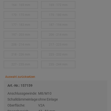
164 - 169 mm
169 - 172 mm
170 - 175 mm
175 - 180 mm
177 - 183 mm
187 - 194 mm
197 - 203 mm
206 - 214 mm
208 - 214 mm
217 - 225 mm
218 - 226 mm
225 - 232 mm
227 - 235 mm
235 - 244 mm
Auswahl zurücksetzen
Art.-Nr.: 157159
Anschlussgewinde:
M8/M10
Schalldämmeinlage:
ohne Einlage
Oberfläche:
V2A