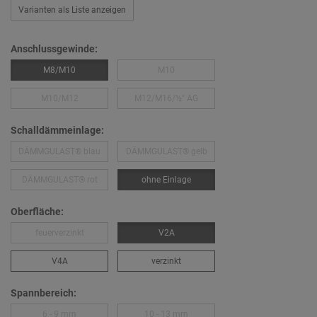
Varianten als Liste anzeigen
Anschlussgewinde:
M8/M10
M10
M10/M12
M12/M16/½″ AG
Schalldämmeinlage:
DÄMMGULAST® blau
DÄMMGULAST® gelb
DÄMMGULAST® rot
ohne Einlage
Oberfläche:
feuerverzinkt
V2A
V4A
verzinkt
Spannbereich:
6 - 9 mm
10 - 13 mm