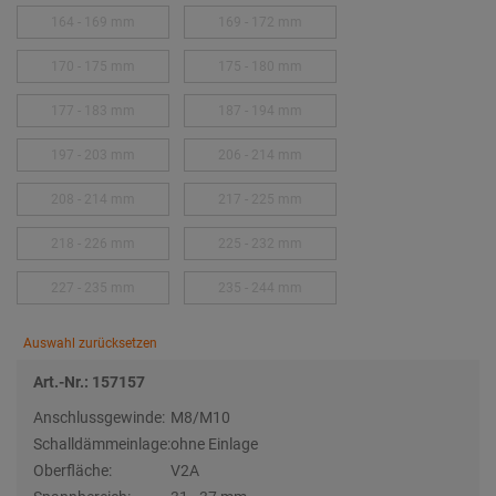
164 - 169 mm
169 - 172 mm
170 - 175 mm
175 - 180 mm
177 - 183 mm
187 - 194 mm
197 - 203 mm
206 - 214 mm
208 - 214 mm
217 - 225 mm
218 - 226 mm
225 - 232 mm
227 - 235 mm
235 - 244 mm
Auswahl zurücksetzen
Art.-Nr.: 157157
Anschlussgewinde:
M8/M10
Schalldämmeinlage:
ohne Einlage
Oberfläche:
V2A