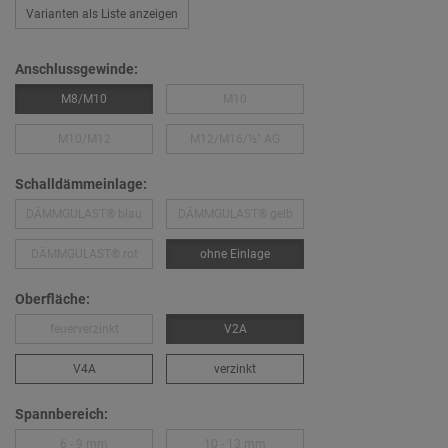
Varianten als Liste anzeigen
Anschlussgewinde:
M8/M10
M10
M10/M12
M12/M16/½″ AG
Schalldämmeinlage:
DÄMMGULAST® blau
DÄMMGULAST® gelb
DÄMMGULAST® rot
ohne Einlage
Oberfläche:
feuerverzinkt
V2A
V4A
verzinkt
Spannbereich:
6 - 9 mm
10 - 13 mm