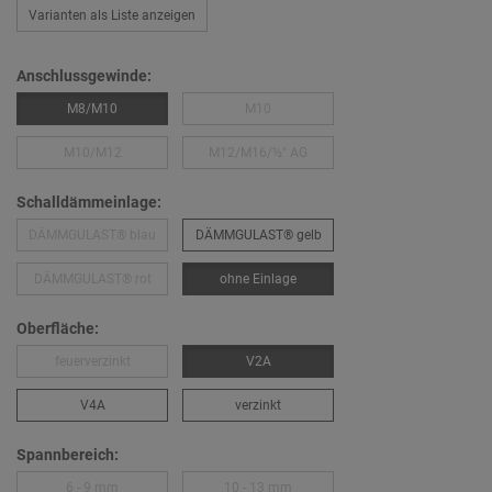
Varianten als Liste anzeigen
Anschlussgewinde:
M8/M10
M10
M10/M12
M12/M16/½″ AG
Schalldämmeinlage:
DÄMMGULAST® blau
DÄMMGULAST® gelb
DÄMMGULAST® rot
ohne Einlage
Oberfläche:
feuerverzinkt
V2A
V4A
verzinkt
Spannbereich:
6 - 9 mm
10 - 13 mm