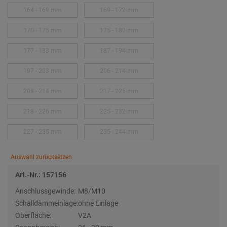
164 - 169 mm
169 - 172 mm
170 - 175 mm
175 - 180 mm
177 - 183 mm
187 - 194 mm
197 - 203 mm
206 - 214 mm
208 - 214 mm
217 - 225 mm
218 - 226 mm
225 - 232 mm
227 - 235 mm
235 - 244 mm
Auswahl zurücksetzen
Art.-Nr.: 157156
Anschlussgewinde:
M8/M10
Schalldämmeinlage:
ohne Einlage
Oberfläche:
V2A