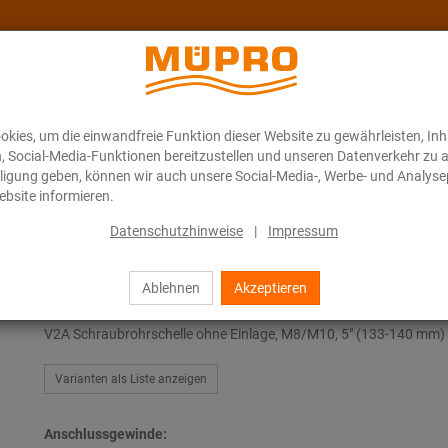
kies, um die einwandfreie Funktion dieser Website zu gewährleisten, In
Über MÜPRO Maritim
Blog
ONLINE-KATALOG
n, Social-Media-Funktionen bereitzustellen und unseren Datenverkehr zu 
illigung geben, können wir auch unsere Social-Media-, Werbe- und Analyse
bsite informieren.
ubrohrschellen
Datenschutzhinweise
|
Impressum
Ablehnen
Akzeptieren
Schraubrohrschellen
V2A Schraubrohrschelle ohne Einlage, M8/M10, 5" (133-140 mm)
Varianten als Liste anzeigen
Anschlussgewinde: