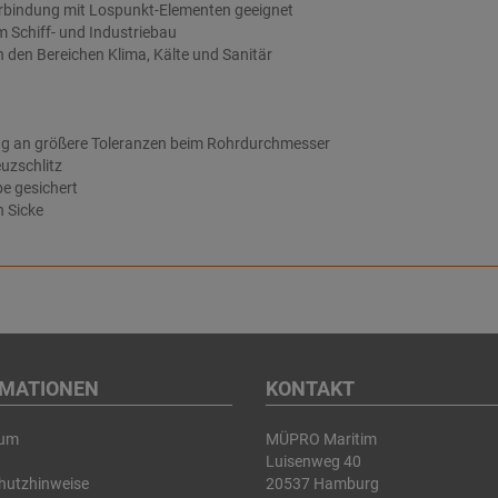
erbindung mit Lospunkt-Elementen geeignet
m Schiff- und Industriebau
n den Bereichen Klima, Kälte und Sanitär
g an größere Toleranzen beim Rohrdurchmesser
uzschlitz
e gesichert
h Sicke
RMATIONEN
KONTAKT
sum
MÜPRO Maritim
Luisenweg 40
hutzhinweise
20537 Hamburg