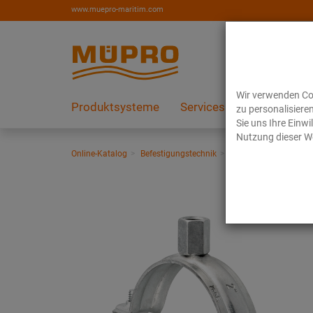
www.muepro-maritim.com
Wir verwenden Coo
Produktsysteme
Services
Referenzen
zu personalisiere
Sie uns Ihre Einw
Nutzung dieser We
Online-Katalog
Befestigungstechnik
Rohrschellen
Schra