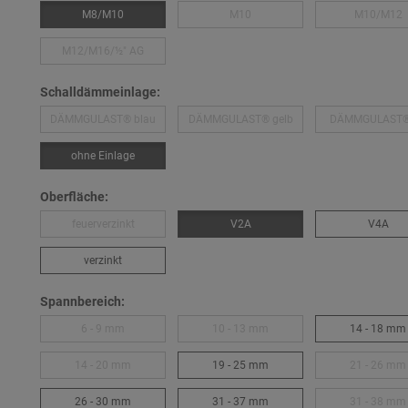
M8/M10
M10
M10/M12
M12/M16/½″ AG
Schalldämmeinlage:
DÄMMGULAST® blau
DÄMMGULAST® gelb
DÄMMGULAST® 
ohne Einlage
Oberfläche:
feuerverzinkt
V2A
V4A
verzinkt
Spannbereich:
6 - 9 mm
10 - 13 mm
14 - 18 mm
14 - 20 mm
19 - 25 mm
21 - 26 mm
26 - 30 mm
31 - 37 mm
31 - 38 mm