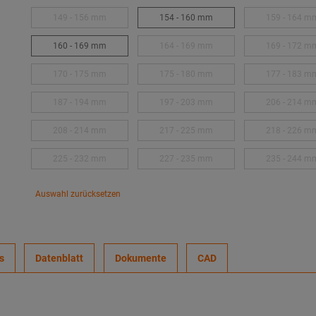
149 - 156 mm
154 - 160 mm
159 - 164 m
160 - 169 mm
164 - 169 mm
169 - 172 m
170 - 175 mm
175 - 180 mm
177 - 183 m
187 - 194 mm
197 - 203 mm
206 - 214 m
208 - 214 mm
217 - 225 mm
218 - 226 m
225 - 232 mm
227 - 235 mm
235 - 244 m
Auswahl zurücksetzen
s
Datenblatt
Dokumente
CAD