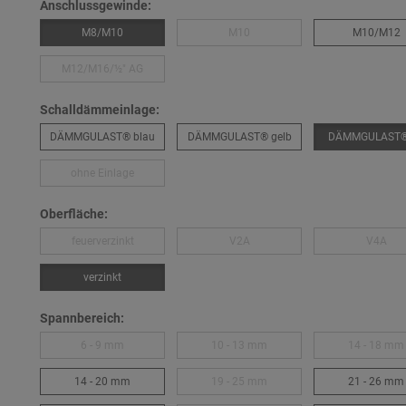
Anschlussgewinde:
M8/M10
M10
M10/M12
M12/M16/½″ AG
Schalldämmeinlage:
DÄMMGULAST® blau
DÄMMGULAST® gelb
DÄMMGULAST® 
ohne Einlage
Oberfläche:
feuerverzinkt
V2A
V4A
verzinkt
Spannbereich:
6 - 9 mm
10 - 13 mm
14 - 18 mm
14 - 20 mm
19 - 25 mm
21 - 26 mm