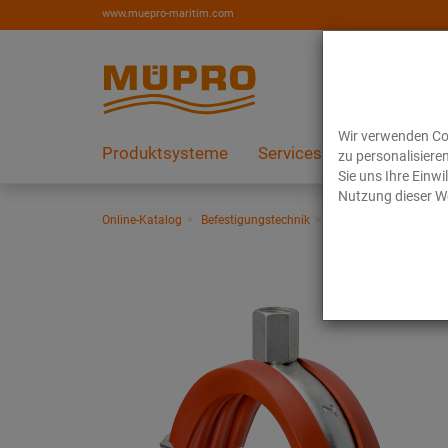
www.muepro-maritim.com
Wir verwenden Coo
Produktsysteme
Services
Referenzen
zu personalisiere
Sie uns Ihre Einw
Nutzung dieser We
Online-Katalog
Befestigungstechnik
Rohrschellen
Schra