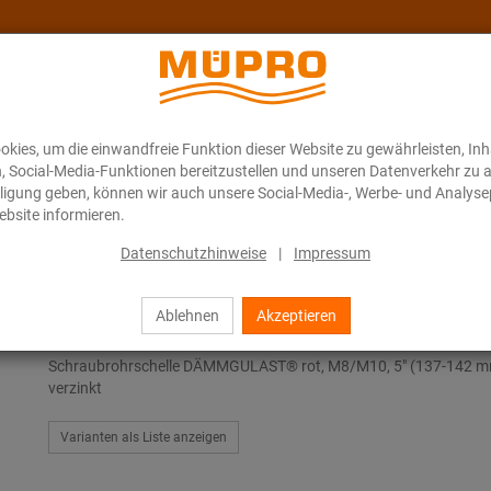
kies, um die einwandfreie Funktion dieser Website zu gewährleisten, In
Über MÜPRO Maritim
Blog
ONLINE-KATALOG
n, Social-Media-Funktionen bereitzustellen und unseren Datenverkehr zu 
illigung geben, können wir auch unsere Social-Media-, Werbe- und Analyse
bsite informieren.
ubrohrschellen
Datenschutzhinweise
|
Impressum
Ablehnen
Akzeptieren
Schraubrohrschellen
Schraubrohrschelle DÄMMGULAST® rot, M8/M10, 5" (137-142 m
verzinkt
Varianten als Liste anzeigen