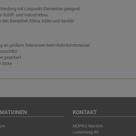
erbindung mit Lospunkt-Elementen geeignet
m Schiff- und Industriebau
n den Bereichen Klima, Kälte und Sanitär
g an größere Toleranzen beim Rohrdurchmesser
uzschlitz
e gesichert
h Sicke
RMATIONEN
KONTAKT
sum
MÜPRO Maritim
Luisenweg 40