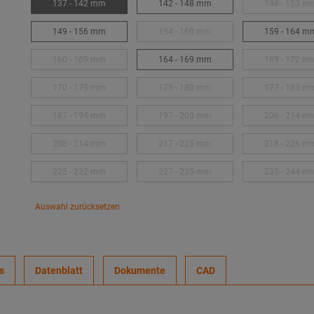
137 - 142 mm
142 - 148 mm
148 - 153 m
149 - 156 mm
154 - 160 mm
159 - 164 m
160 - 169 mm
164 - 169 mm
169 - 172 m
170 - 175 mm
175 - 180 mm
177 - 183 m
187 - 194 mm
197 - 203 mm
206 - 214 m
208 - 214 mm
217 - 225 mm
218 - 226 m
225 - 232 mm
227 - 235 mm
235 - 244 m
Auswahl zurücksetzen
s
Datenblatt
Dokumente
CAD