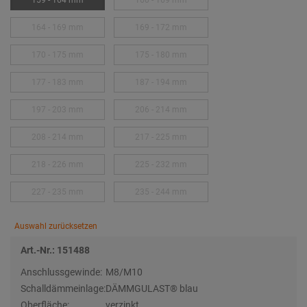
159 - 164 mm
160 - 169 mm
164 - 169 mm
169 - 172 mm
170 - 175 mm
175 - 180 mm
177 - 183 mm
187 - 194 mm
197 - 203 mm
206 - 214 mm
208 - 214 mm
217 - 225 mm
218 - 226 mm
225 - 232 mm
227 - 235 mm
235 - 244 mm
Auswahl zurücksetzen
Art.-Nr.: 151488
Anschlussgewinde:
M8/M10
Schalldämmeinlage:
DÄMMGULAST® blau
Oberfläche:
verzinkt