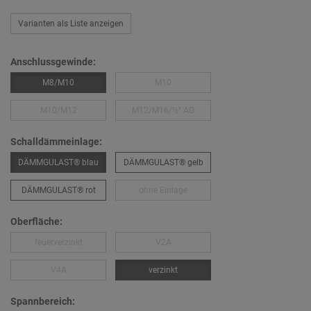
Varianten als Liste anzeigen
Anschlussgewinde:
M8/M10
M10
M10/M12
M12/M16/½″ AG
Schalldämmeinlage:
DÄMMGULAST® blau
DÄMMGULAST® gelb
DÄMMGULAST® rot
ohne Einlage
Oberfläche:
feuerverzinkt
V2A
V4A
verzinkt
Spannbereich: