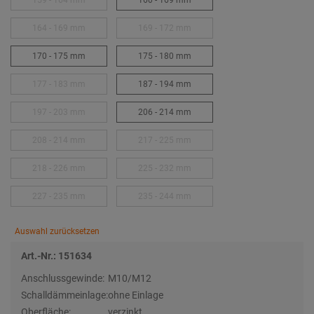
159 - 164 mm
160 - 169 mm
164 - 169 mm
169 - 172 mm
170 - 175 mm
175 - 180 mm
177 - 183 mm
187 - 194 mm
197 - 203 mm
206 - 214 mm
208 - 214 mm
217 - 225 mm
218 - 226 mm
225 - 232 mm
227 - 235 mm
235 - 244 mm
Auswahl zurücksetzen
Art.-Nr.: 151634
Anschlussgewinde:
M10/M12
Schalldämmeinlage:
ohne Einlage
Oberfläche:
verzinkt