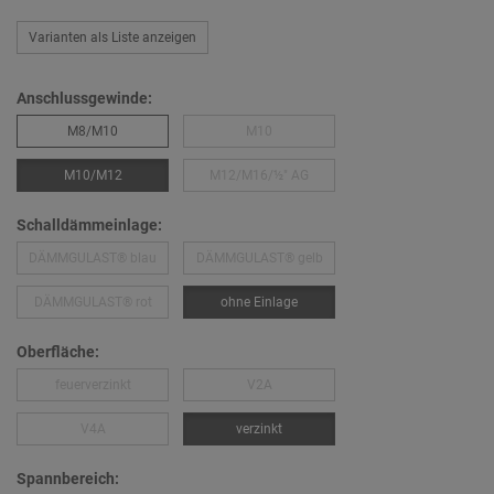
Varianten als Liste anzeigen
Anschlussgewinde:
M8/M10
M10
M10/M12
M12/M16/½″ AG
Schalldämmeinlage:
DÄMMGULAST® blau
DÄMMGULAST® gelb
DÄMMGULAST® rot
ohne Einlage
Oberfläche:
feuerverzinkt
V2A
V4A
verzinkt
Spannbereich: