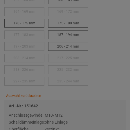
159 - 164 mm
160 - 169 mm
164 - 169 mm
169 - 172 mm
170 - 175 mm
175 - 180 mm
177 - 183 mm
187 - 194 mm
197 - 203 mm
206 - 214 mm
208 - 214 mm
217 - 225 mm
218 - 226 mm
225 - 232 mm
227 - 235 mm
235 - 244 mm
Auswahl zurücksetzen
Art.-Nr.: 151642
Anschlussgewinde:
M10/M12
Schalldämmeinlage:
ohne Einlage
Oberfläche:
verzinkt