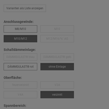
Varianten als Liste anzeigen
Anschlussgewinde:
M8/M10
M10
M10/M12
M12/M16/½″ AG
Schalldämmeinlage:
DÄMMGULAST® blau
DÄMMGULAST® gelb
DÄMMGULAST® rot
ohne Einlage
Oberfläche:
feuerverzinkt
V2A
V4A
verzinkt
Spannbereich: