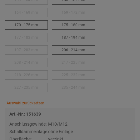
159 - 164 mm
160 - 169 mm
164 - 169 mm
169 - 172 mm
170 - 175 mm
175 - 180 mm
177 - 183 mm
187 - 194 mm
197 - 203 mm
206 - 214 mm
208 - 214 mm
217 - 225 mm
218 - 226 mm
225 - 232 mm
227 - 235 mm
235 - 244 mm
Auswahl zurücksetzen
Art.-Nr.: 151639
Anschlussgewinde:
M10/M12
Schalldämmeinlage:
ohne Einlage
Oberfläche:
verzinkt