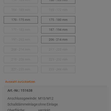
159 - 164 mm
160 - 169 mm
164 - 169 mm
169 - 172 mm
170 - 175 mm
175 - 180 mm
177 - 183 mm
187 - 194 mm
197 - 203 mm
206 - 214 mm
208 - 214 mm
217 - 225 mm
218 - 226 mm
225 - 232 mm
227 - 235 mm
235 - 244 mm
Auswahl zurücksetzen
Art.-Nr.: 151638
Anschlussgewinde:
M10/M12
Schalldämmeinlage:
ohne Einlage
Oberfläche:
verzinkt