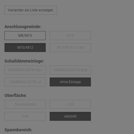
Varianten als Liste anzeigen
Anschlussgewinde:
M8/M10
M10
M10/M12
M12/M16/½″ AG
Schalldämmeinlage:
DÄMMGULAST® blau
DÄMMGULAST® gelb
DÄMMGULAST® rot
ohne Einlage
Oberfläche:
feuerverzinkt
V2A
V4A
verzinkt
Spannbereich: