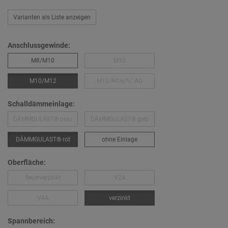
Varianten als Liste anzeigen
Anschlussgewinde:
M8/M10
M10
M10/M12
M12/M16/½″ AG
Schalldämmeinlage:
DÄMMGULAST® blau
DÄMMGULAST® gelb
DÄMMGULAST® rot
ohne Einlage
Oberfläche:
feuerverzinkt
V2A
V4A
verzinkt
Spannbereich: