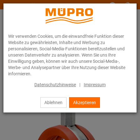
www.muepro-maritim.com
Wir verwenden Cookies, um die einwandfreie Funktion dieser
Website zu gewährleisten, Inhalte und Werbung zu
personalisieren, Social-Media-Funktionen bereitzustellen und
unseren Datenverkehr zu analysieren. Wenn Sie uns Ihre
Einwilligung geben, können wir auch unsere Social-Media-,
Online-Katalog
Befestigungstechnik
Rohrschellen
Werbe- und Analysepartner über Ihre Nutzung dieser Website
Schraubrohrschellen
informieren.
10 / 44
Datenschutzhinweise
|
Impressum
Ablehnen
Akzeptieren