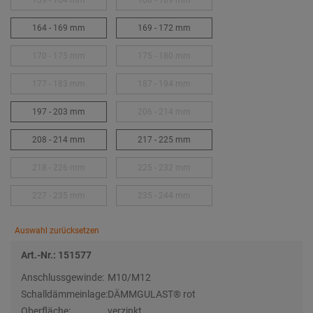
159 - 164 mm
160 - 169 mm
164 - 169 mm
169 - 172 mm
170 - 175 mm
175 - 180 mm
177 - 183 mm
187 - 194 mm
197 - 203 mm
206 - 214 mm
208 - 214 mm
217 - 225 mm
218 - 226 mm
225 - 232 mm
227 - 235 mm
235 - 244 mm
Auswahl zurücksetzen
Art.-Nr.: 151577
Anschlussgewinde:
M10/M12
Schalldämmeinlage:
DÄMMGULAST® rot
Oberfläche:
verzinkt