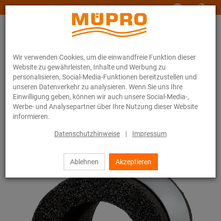
www.muepro-maritim.com
Wir verwenden Cookies, um die einwandfreie Funktion dieser
Website zu gewährleisten, Inhalte und Werbung zu
personalisieren, Social-Media-Funktionen bereitzustellen und
unseren Datenverkehr zu analysieren. Wenn Sie uns Ihre
Einwilligung geben, können wir auch unsere Social-Media-,
Online-Katalog
Befestigungstechnik
Rohrschellen
Foamglasschalen
Werbe- und Analysepartner über Ihre Nutzung dieser Website
informieren.
32 / 44
Datenschutzhinweise
|
Impressum
Ablehnen
Akzeptieren