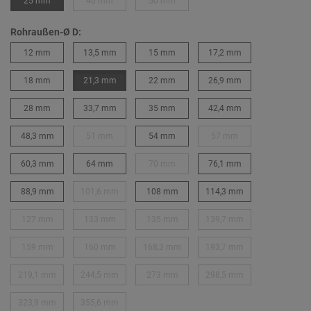
25 mm
40 mm
50 mm
Rohraußen-Ø D:
12 mm
13,5 mm
15 mm
17,2 mm
18 mm
21,3 mm
22 mm
26,9 mm
28 mm
33,7 mm
35 mm
42,4 mm
48,3 mm
51 mm
54 mm
57 mm
60,3 mm
64 mm
70 mm
76,1 mm
88,9 mm
101,6 mm
108 mm
114,3 mm
127 mm
133 mm
135 mm
139,7 mm
159 mm
160 mm
168,3 mm
193,7 mm
219,1 mm
244,5 mm
273 mm
298,5 mm
323,9 mm
355,6 mm