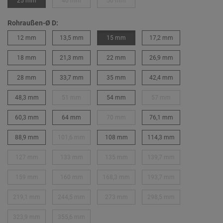
25 mm
40 mm
50 mm
Rohraußen-Ø D:
12 mm
13,5 mm
15 mm
17,2 mm
18 mm
21,3 mm
22 mm
26,9 mm
28 mm
33,7 mm
35 mm
42,4 mm
48,3 mm
51 mm
54 mm
57 mm
60,3 mm
64 mm
70 mm
76,1 mm
88,9 mm
101,6 mm
108 mm
114,3 mm
127 mm
133 mm
135 mm
139,7 mm
159 mm
160 mm
168,3 mm
193,7 mm
219,1 mm
244,5 mm
273 mm
298,5 mm
323,9 mm
355,6 mm