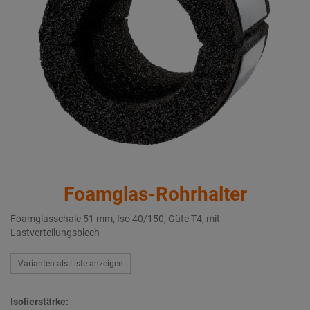
Foamglas-Rohrhalter
Foamglasschale 51 mm, Iso 40/150, Güte T4, mit
Lastverteilungsblech
Varianten als Liste anzeigen
Isolierstärke: