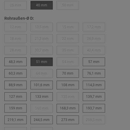
25 mm
40 mm
50 mm
Rohraußen-Ø D:
12 mm
13,5 mm
15 mm
17,2 mm
18 mm
21,3 mm
22 mm
26,9 mm
28 mm
33,7 mm
35 mm
42,4 mm
48,3 mm
51 mm
54 mm
57 mm
60,3 mm
64 mm
70 mm
76,1 mm
88,9 mm
101,6 mm
108 mm
114,3 mm
127 mm
133 mm
135 mm
139,7 mm
159 mm
160 mm
168,3 mm
193,7 mm
219,1 mm
244,5 mm
273 mm
298,5 mm