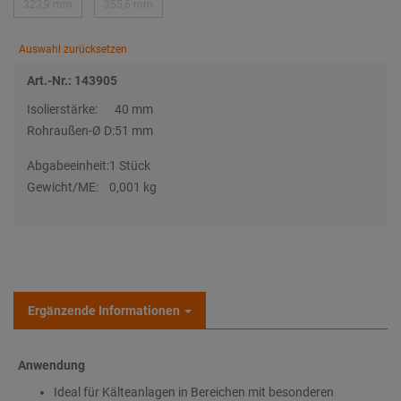
323,9 mm
355,6 mm
Auswahl zurücksetzen
Art.-Nr.: 143905
Isolierstärke:
40 mm
Rohraußen-Ø D:
51 mm
Abgabeeinheit:
1 Stück
Gewicht/ME:
0,001 kg
Ergänzende Informationen
Anwendung
Ideal für Kälteanlagen in Bereichen mit besonderen