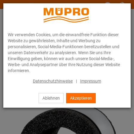
www.muepro-maritim.com
Wir verwenden Cookies, um die einwandfreie Funktion dieser
Website zu gewährleisten, Inhalte und Werbung zu
personalisieren, Social-Media-Funktionen bereitzustellen und
unseren Datenverkehr zu analysieren. Wenn Sie uns Ihre
Einwilligung geben, können wir auch unsere Social-Media-,
Online-Katalog
Befestigungstechnik
Rohrschellen
Werbe- und Analysepartner über Ihre Nutzung dieser Website
Foamglas-Rohrhalter
informieren.
32 / 44
Datenschutzhinweise
|
Impressum
Ablehnen
Akzeptieren