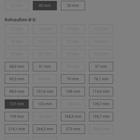
25 mm
40 mm
50 mm
Rohraußen-Ø D:
12 mm
13,5 mm
15 mm
17,2 mm
18 mm
21,3 mm
22 mm
26,9 mm
28 mm
33,7 mm
35 mm
42,4 mm
48,3 mm
51 mm
54 mm
57 mm
60,3 mm
64 mm
70 mm
76,1 mm
88,9 mm
101,6 mm
108 mm
114,3 mm
127 mm
133 mm
135 mm
139,7 mm
159 mm
160 mm
168,3 mm
193,7 mm
219,1 mm
244,5 mm
273 mm
298,5 mm