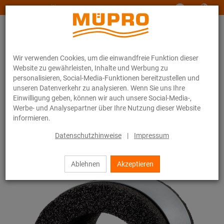
www.muepro-maritim.com
Wir verwenden Cookies, um die einwandfreie Funktion dieser
Website zu gewährleisten, Inhalte und Werbung zu
personalisieren, Social-Media-Funktionen bereitzustellen und
unseren Datenverkehr zu analysieren. Wenn Sie uns Ihre
Einwilligung geben, können wir auch unsere Social-Media-,
Online-Katalog
Befestigungstechnik
Rohrschellen
Werbe- und Analysepartner über Ihre Nutzung dieser Website
Foamglas-Rohrhalter
informieren.
32 / 44
Datenschutzhinweise
|
Impressum
Ablehnen
Akzeptieren