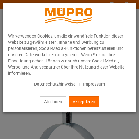
www.muepro-maritim.com
Wir verwenden Cookies, um die einwandfreie Funktion dieser
Website zu gewährleisten, Inhalte und Werbung zu
personalisieren, Social-Media-Funktionen bereitzustellen und
unseren Datenverkehr zu analysieren. Wenn Sie uns Ihre
Einwilligung geben, können wir auch unsere Social-Media-,
Online-Katalog
Befestigungstechnik
Lüftungsbefestigung
Werbe- und Analysepartner über Ihre Nutzung dieser Website
Rohrschellen für die Lüftungsbefestigung
Lüftungsschellen
informieren.
2 / 4
Datenschutzhinweise
|
Impressum
Ablehnen
Akzeptieren