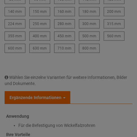
140 mm
150 mm
160 mm
180 mm
200 mm
224 mm
250 mm
280 mm
300 mm
315 mm
355 mm
400 mm
450 mm
500 mm
560 mm
600 mm
630 mm
710 mm
800 mm
Wählen Sie einzelne Varianten für weitere Informationen, Bilder
und Dokumente.
Ergänzende Informationen
Anwendung
Für die Befestigung von Wickelfalzrohren
Ihre Vorteile