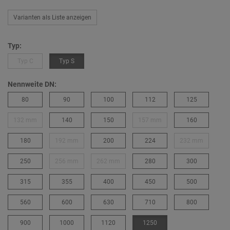
Varianten als Liste anzeigen
Typ:
Typ C
Typ S
Nennweite DN:
80
90
100
112
125
132 mm
140
150
157 mm
160
180
192 mm
200
224
232 mm
250
256 mm
262 mm
280
300
315
355
400
450
500
560
600
630
710
800
900
1000
1120
1250