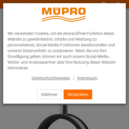
www.muepro-maritim.com
Wir verwenden Cookies, um die einwandfreie Funktion dieser
Website zu gewährleisten, Inhalte und Werbung zu
personalisieren, Social-Media-Funktionen bereitzustellen und
unseren Datenverkehr zu analysieren. Wenn Sie uns Ihre
Einwilligung geben, können wir auch unsere Social-Media-,
Online-Katalog
Befestigungstechnik
Lüftungsbefestigung
Werbe- und Analysepartner über Ihre Nutzung dieser Website
Rohrschellen für die Lüftungsbefestigung
Lüftungsschellen Typ S
informieren.
3 / 4
Datenschutzhinweise
|
Impressum
Ablehnen
Akzeptieren