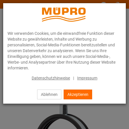
www.muepro-maritim.com
Wir verwenden Cookies, um die einwandfreie Funktion dieser
Website zu gewährleisten, Inhalte und Werbung zu
personalisieren, Social-Media-Funktionen bereitzustellen und
unseren Datenverkehr zu analysieren. Wenn Sie uns Ihre
Einwilligung geben, können wir auch unsere Social-Media-,
Online-Katalog
Befestigungstechnik
Lüftungsbefestigung
Werbe- und Analysepartner über Ihre Nutzung dieser Website
Rohrschellen für die Lüftungsbefestigung
Lüftungsschellen Typ S
informieren.
3 / 4
Datenschutzhinweise
|
Impressum
Ablehnen
Akzeptieren