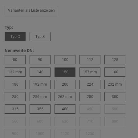
Varianten als Liste anzeigen
Typ:
Typ C
Typ S
Nennweite DN:
80
90
100
112
125
132 mm
140
150
157 mm
160
180
192 mm
200
224
232 mm
250
256 mm
262 mm
280
300
315
355
400
450
500
560
600
630
710
800
900
1000
1120
1250