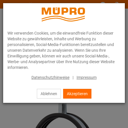
www.muepro-maritim.com
Wir verwenden Cookies, um die einwandfreie Funktion dieser
Website zu gewährleisten, Inhalte und Werbung zu
personalisieren, Social-Media-Funktionen bereitzustellen und
unseren Datenverkehr zu analysieren. Wenn Sie uns Ihre
Einwilligung geben, können wir auch unsere Social-Media-,
Online-Katalog
Befestigungstechnik
Lüftungsbefestigung
Werbe- und Analysepartner über Ihre Nutzung dieser Website
Rohrschellen für die Lüftungsbefestigung
Lüftungsschellen Typ C
informieren.
3 / 4
Datenschutzhinweise
|
Impressum
Ablehnen
Akzeptieren