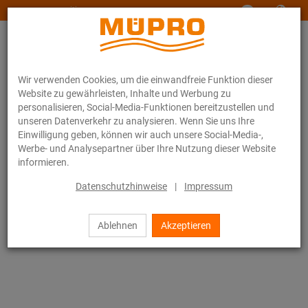
www.muepro-maritim.com
Wir verwenden Cookies, um die einwandfreie Funktion dieser
Website zu gewährleisten, Inhalte und Werbung zu
personalisieren, Social-Media-Funktionen bereitzustellen und
unseren Datenverkehr zu analysieren. Wenn Sie uns Ihre
Einwilligung geben, können wir auch unsere Social-Media-,
Online-Katalog
Befestigungstechnik
Lüftungsbefestigung
Werbe- und Analysepartner über Ihre Nutzung dieser Website
Installationsschienen für die Lüftungsbefestigung
informieren.
MPT-Systemschienen (schwerer Lastbereich)
MPT-Konsolen Q80
Datenschutzhinweise
|
Impressum
6 / 33
Ablehnen
Akzeptieren