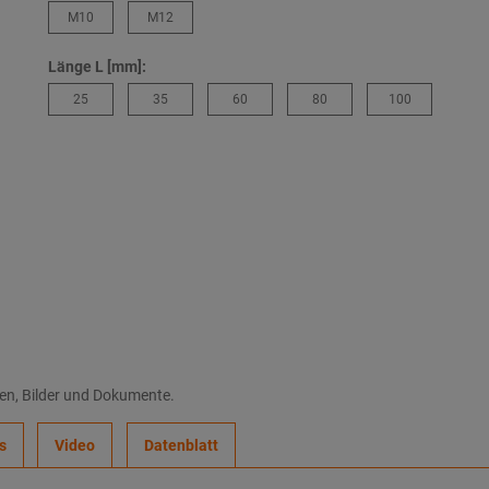
M10
M12
Länge L [mm]:
25
35
60
80
100
nen, Bilder und Dokumente.
s
Video
Datenblatt