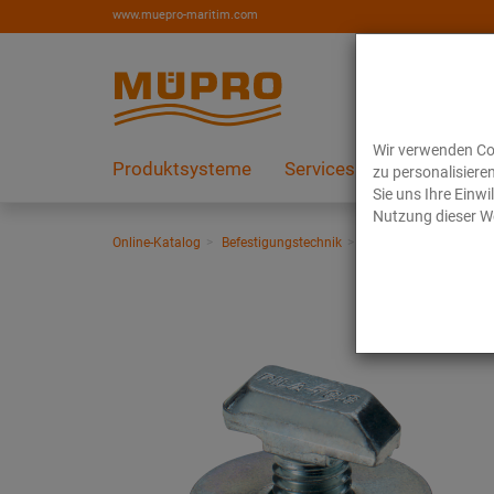
www.muepro-maritim.com
Wir verwenden Coo
Produktsysteme
Services
Referenzen
zu personalisiere
Sie uns Ihre Einw
Nutzung dieser We
Online-Katalog
Befestigungstechnik
Lüftungsbefestigung