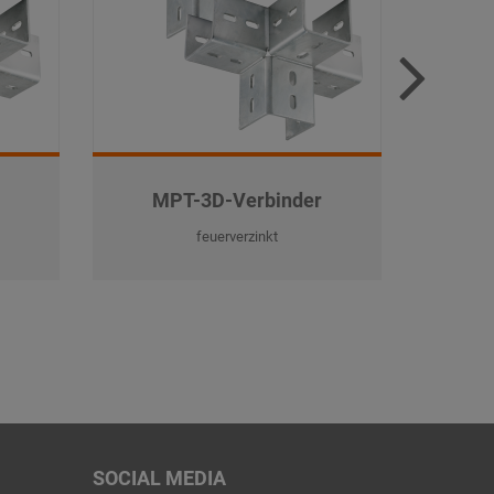
MPT-3D-Verbinder
M
feuerverzinkt
SOCIAL MEDIA