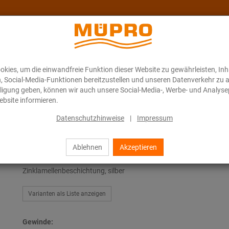
kies, um die einwandfreie Funktion dieser Website zu gewährleisten, In
Über MÜPRO Maritim
Blog
ONLINE-KATALOG
n, Social-Media-Funktionen bereitzustellen und unseren Datenverkehr zu 
illigung geben, können wir auch unsere Social-Media-, Werbe- und Analyse
bsite informieren.
Feuerverzinkte Produkte für die Lüftungsbefestigung
MPT-Hammerkopfschra
Datenschutzhinweise
|
Impressum
Ablehnen
Akzeptieren
MPT-Hammerkopfschrauben
Zinklamellenbeschichtung, silber
Varianten als Liste anzeigen
Gewinde: