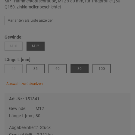
MPT-Hammerkopfschraube, M12 x 80 mm, für Tragprofile Q50-
Q150, zinklamellenbeschichtet
Varianten als Liste anzeigen
Gewinde:
M10
M12
Länge L [mm]:
25
35
60
80
100
Auswahl zurücksetzen
Art.-Nr.: 151341
Gewinde:
M12
Länge L [mm]:
80
Abgabeeinheit:
1 Stück
Gewicht/ME:
0,111 kg