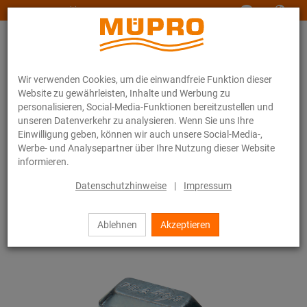
www.muepro-maritim.com
Wir verwenden Cookies, um die einwandfreie Funktion dieser
Website zu gewährleisten, Inhalte und Werbung zu
personalisieren, Social-Media-Funktionen bereitzustellen und
unseren Datenverkehr zu analysieren. Wenn Sie uns Ihre
Einwilligung geben, können wir auch unsere Social-Media-,
Online-Katalog
Befestigungstechnik
Lüftungsbefestigung
Werbe- und Analysepartner über Ihre Nutzung dieser Website
Installationsschienen für die Lüftungsbefestigung
informieren.
MPT-Systemschienen (schwerer Lastbereich)
MPT-Hammerkopfschrauben
Datenschutzhinweise
|
Impressum
16 / 33
Ablehnen
Akzeptieren