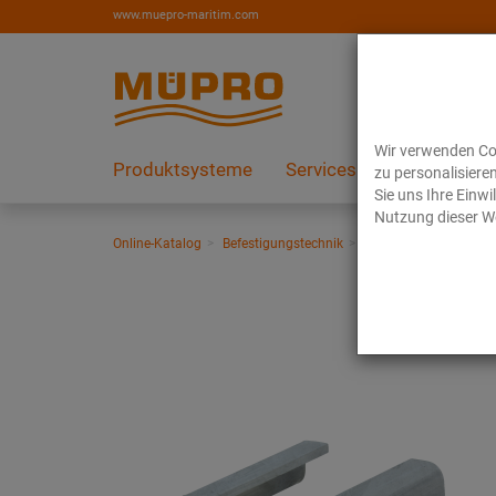
www.muepro-maritim.com
Wir verwenden Coo
Produktsysteme
Services
Referenzen
zu personalisiere
Sie uns Ihre Einw
Nutzung dieser We
Online-Katalog
Befestigungstechnik
Installationsschienen