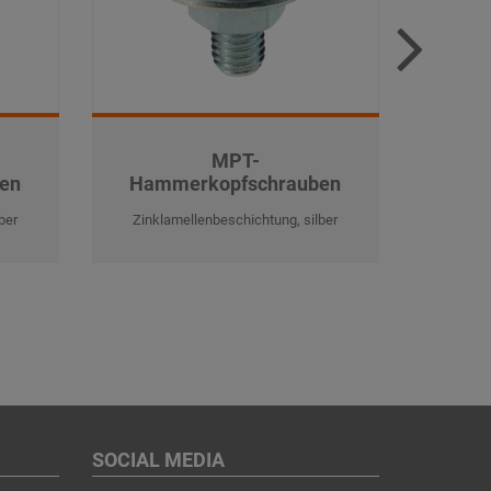
MPT-
en
Hammerkopfschrauben
Ham
ber
Zinklamellenbeschichtung, silber
Zinkl
SOCIAL MEDIA