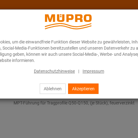
kies, um die einwandfreie Funktion dieser Website zu gewährleisten, In
Über MÜPRO Maritim
Blog
ONLINE-KATALOG
n, Social-Media-Funktionen bereitzustellen und unseren Datenverkehr zu 
illigung geben, können wir auch unsere Social-Media-, Werbe- und Analyse
bsite informieren.
MPT-Führung
Datenschutzhinweise
|
Impressum
Ablehnen
Akzeptieren
MPT-Führung
MPT-Führung für Tragprofile Q50-Q150, (je Stück), feuerverzinkt