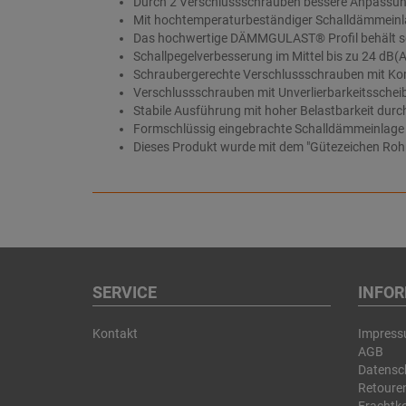
Durch 2 Verschlussschrauben bessere Anpassun
Mit hochtemperaturbeständiger Schalldämmei
Das hochwertige DÄMMGULAST® Profil behält sei
Schallpegelverbesserung im Mittel bis zu 24 dB(A
Schraubergerechte Verschlussschrauben mit Kom
Verschlussschrauben mit Unverlierbarkeitsscheib
Stabile Ausführung mit hoher Belastbarkeit durc
Formschlüssig eingebrachte Schalldämmeinlage m
Dieses Produkt wurde mit dem "Gütezeichen Roh
SERVICE
INFO
Kontakt
Impres
AGB
Datensc
Retouren