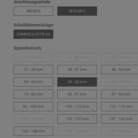
Anschlussgewinde:
M8/M10
M10/M12
Schalldämmeinlage:
DÄMMGULAST® rot
Spannbereich:
14 - 20 mm
21 - 26 mm
26 - 30 mm
31 - 38 mm
40 - 47 mm
48 - 54 mm
54 - 60 mm
60 - 66 mm
68 - 73 mm
73 - 80 mm
82 - 87 mm
87 - 94 mm
99 - 104 mm
105 - 112 mm
112 - 118 mm
122 - 128 mm
132 - 137 mm
137 - 142 mm
142 - 148 mm
149 - 156 mm
159 - 164 mm