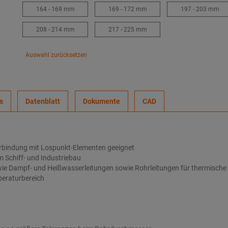
164 - 169 mm
169 - 172 mm
197 - 203 mm
208 - 214 mm
217 - 225 mm
Auswahl zurücksetzen
s
Datenblatt
Dokumente
CAD
erbindung mit Lospunkt-Elementen geeignet
m Schiff- und Industriebau
 wie Dampf- und Heißwasserleitungen sowie Rohrleitungen für thermische
peraturbereich