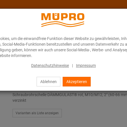
kies, um die einwandfreie Funktion dieser Website zu gewährleisten, In
Über MÜPRO Maritim
Blog
ONLINE-KATALOG
n, Social-Media-Funktionen bereitzustellen und unseren Datenverkehr zu 
illigung geben, können wir auch unsere Social-Media-, Werbe- und Analyse
bsite informieren.
Rohrschellen
Schraubrohrschellen
Datenschutzhinweise
|
Impressum
Ablehnen
Akzeptieren
Schraubrohrschellen
Schraubrohrschelle DÄMMGULAST® rot, M10/M12, 2" (60-66 mm
verzinkt
Varianten als Liste anzeigen