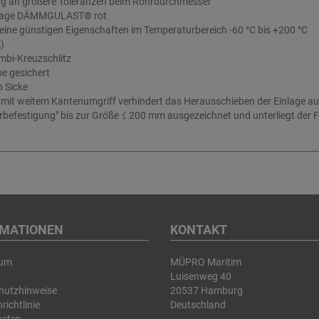
g an größere Toleranzen beim Rohrdurchmesser
nlage DÄMMGULAST® rot
ne günstigen Eigenschaften im Temperaturbereich -60 °C bis +200 °C
)
bi-Kreuzschlitz
e gesichert
h Sicke
it weitem Kantenumgriff verhindert das Herausschieben der Einlage au
rbefestigung" bis zur Größe ≤ 200 mm ausgezeichnet und unterliegt d
RMATIONEN
KONTAKT
sum
MÜPRO Maritim
Luisenweg 40
hutzhinweise
20537 Hamburg
richtlinie
Deutschland