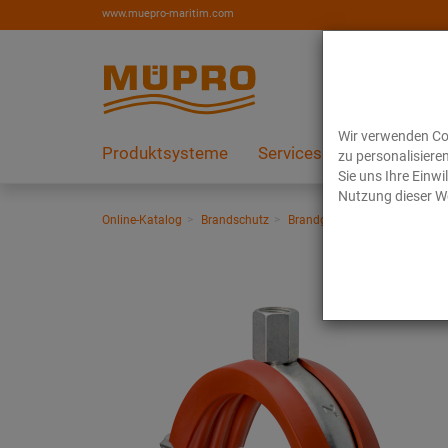
www.muepro-maritim.com
Wir verwenden Coo
Produktsysteme
Services
Referenzen
zu personalisiere
Sie uns Ihre Einw
Nutzung dieser We
Online-Katalog
Brandschutz
Brandgeprüfte Befestigungen