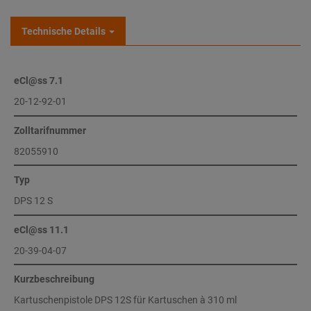
Technische Details
eCl@ss 7.1
20-12-92-01
Zolltarifnummer
82055910
Typ
DPS 12 S
eCl@ss 11.1
20-39-04-07
Kurzbeschreibung
Kartuschenpistole DPS 12S für Kartuschen à 310 ml