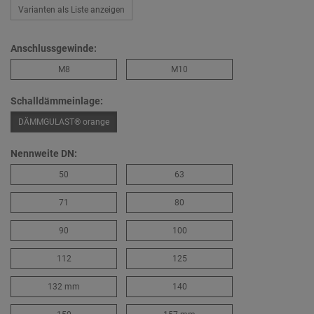
Varianten als Liste anzeigen
Anschlussgewinde:
M8
M10
Schalldämmeinlage:
DÄMMGULAST® orange
Nennweite DN:
50
63
71
80
90
100
112
125
132 mm
140