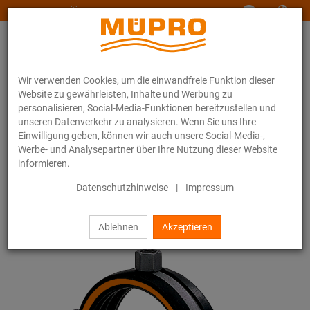
www.muepro-maritim.com
Wir verwenden Cookies, um die einwandfreie Funktion dieser
Website zu gewährleisten, Inhalte und Werbung zu
personalisieren, Social-Media-Funktionen bereitzustellen und
unseren Datenverkehr zu analysieren. Wenn Sie uns Ihre
Einwilligung geben, können wir auch unsere Social-Media-,
Online-Katalog
Befestigungstechnik
Schallschutz
Werbe- und Analysepartner über Ihre Nutzung dieser Website
Rohrschellen mit Schalldämmung
Lüftungsschellen
informieren.
17 / 24
Datenschutzhinweise
|
Impressum
Ablehnen
Akzeptieren