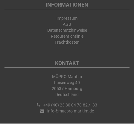
INFORMATIONEN
Impressum
AGB
Datenschutzhinweise
Retourenrichtlinie
Frachtkosten
KONTAKT
MÜPRO Maritim
Luisenweg 40
20537 Hamburg
Deutschland
+49 (40) 23 80 04 78-82 / -83
info@muepro-maritim.de