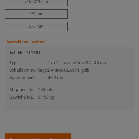
216 - 219 mm
267 mm
273 mm
Auswahl zurücksetzen
Art.-Nr.: 111551
Typ:
Typ T - Isolierstärke 32 - 45 mm
Schalldämmeinlage:
DÄMMGULAST® gelb
Spannbereich:
48,3 mm
Abgabeeinheit:
1 Stück
Gewicht/ME:
0,450 kg