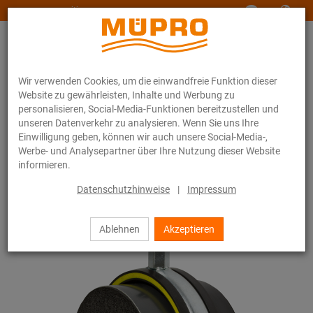
www.muepro-maritim.com
Wir verwenden Cookies, um die einwandfreie Funktion dieser
Website zu gewährleisten, Inhalte und Werbung zu
personalisieren, Social-Media-Funktionen bereitzustellen und
unseren Datenverkehr zu analysieren. Wenn Sie uns Ihre
Einwilligung geben, können wir auch unsere Social-Media-,
Online-Katalog
Befestigungstechnik
Schallschutz
Werbe- und Analysepartner über Ihre Nutzung dieser Website
Rohrschellen mit Schalldämmung
ISO-Schellen Typ H, M, T
informieren.
24 / 24
Datenschutzhinweise
|
Impressum
Ablehnen
Akzeptieren