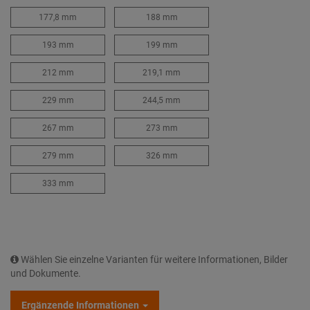
177,8 mm
188 mm
193 mm
199 mm
212 mm
219,1 mm
229 mm
244,5 mm
267 mm
273 mm
279 mm
326 mm
333 mm
Wählen Sie einzelne Varianten für weitere Informationen, Bilder
und Dokumente.
Ergänzende Informationen