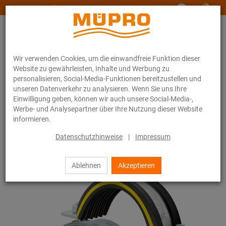
www.muepro-maritim.com
Wir verwenden Cookies, um die einwandfreie Funktion dieser
Website zu gewährleisten, Inhalte und Werbung zu
personalisieren, Social-Media-Funktionen bereitzustellen und
unseren Datenverkehr zu analysieren. Wenn Sie uns Ihre
Einwilligung geben, können wir auch unsere Social-Media-,
Online-Katalog
Befestigungstechnik
Rohrschellen
Werbe- und Analysepartner über Ihre Nutzung dieser Website
STATO® Schellen, zweiteilig
informieren.
19 / 44
Datenschutzhinweise
|
Impressum
Ablehnen
Akzeptieren