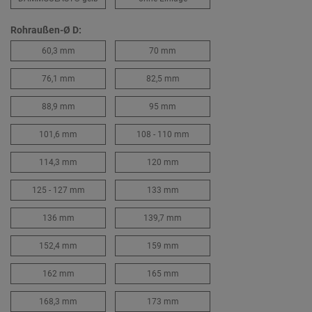
Rohraußen-Ø D:
60,3 mm
70 mm
76,1 mm
82,5 mm
88,9 mm
95 mm
101,6 mm
108 - 110 mm
114,3 mm
120 mm
125 - 127 mm
133 mm
136 mm
139,7 mm
152,4 mm
159 mm
162 mm
165 mm
168,3 mm
173 mm