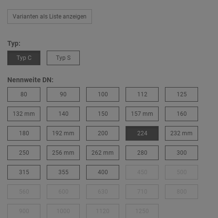
Varianten als Liste anzeigen
Typ:
Typ C
Typ S
Nennweite DN:
80
90
100
112
125
132 mm
140
150
157 mm
160
180
192 mm
200
224
232 mm
250
256 mm
262 mm
280
300
315
355
400
450
500
560
600
630
710
800
900
1000
1120
1250