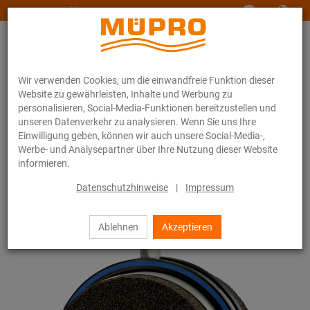
www.muepro-maritim.com
Wir verwenden Cookies, um die einwandfreie Funktion dieser
Website zu gewährleisten, Inhalte und Werbung zu
personalisieren, Social-Media-Funktionen bereitzustellen und
unseren Datenverkehr zu analysieren. Wenn Sie uns Ihre
Einwilligung geben, können wir auch unsere Social-Media-,
Online-Katalog
Befestigungstechnik
Rohrschellen
Werbe- und Analysepartner über Ihre Nutzung dieser Website
Foamglas-Rohrhalter
informieren.
33 / 44
Datenschutzhinweise
|
Impressum
Ablehnen
Akzeptieren