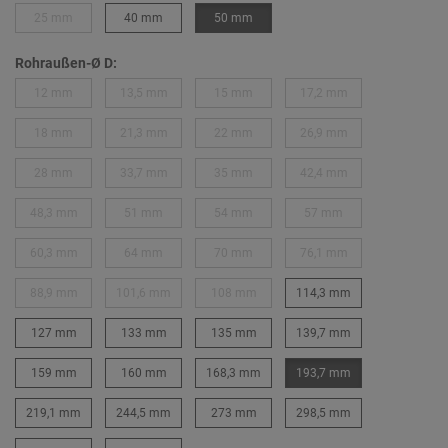
25 mm
40 mm
50 mm
Rohraußen-Ø D:
12 mm
13,5 mm
15 mm
17,2 mm
18 mm
21,3 mm
22 mm
26,9 mm
28 mm
33,7 mm
35 mm
42,4 mm
48,3 mm
51 mm
54 mm
57 mm
60,3 mm
64 mm
70 mm
76,1 mm
88,9 mm
101,6 mm
108 mm
114,3 mm
127 mm
133 mm
135 mm
139,7 mm
159 mm
160 mm
168,3 mm
193,7 mm
219,1 mm
244,5 mm
273 mm
298,5 mm