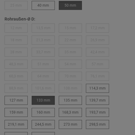
25 mm
40 mm
50 mm
Rohraußen-Ø D:
12 mm
13,5 mm
15 mm
17,2 mm
18 mm
21,3 mm
22 mm
26,9 mm
28 mm
33,7 mm
35 mm
42,4 mm
48,3 mm
51 mm
54 mm
57 mm
60,3 mm
64 mm
70 mm
76,1 mm
88,9 mm
101,6 mm
108 mm
114,3 mm
127 mm
133 mm
135 mm
139,7 mm
159 mm
160 mm
168,3 mm
193,7 mm
219,1 mm
244,5 mm
273 mm
298,5 mm