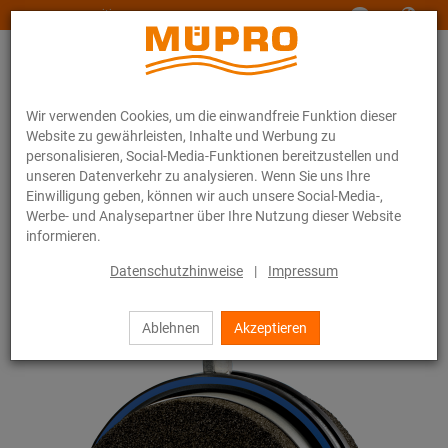
www.muepro-maritim.com
Wir verwenden Cookies, um die einwandfreie Funktion dieser
Website zu gewährleisten, Inhalte und Werbung zu
personalisieren, Social-Media-Funktionen bereitzustellen und
unseren Datenverkehr zu analysieren. Wenn Sie uns Ihre
Einwilligung geben, können wir auch unsere Social-Media-,
Online-Katalog
Befestigungstechnik
Rohrschellen
Werbe- und Analysepartner über Ihre Nutzung dieser Website
Foamglas-Rohrhalter
informieren.
33 / 44
Datenschutzhinweise
|
Impressum
Ablehnen
Akzeptieren