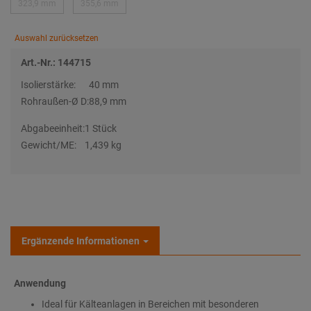
323,9 mm
355,6 mm
Auswahl zurücksetzen
Art.-Nr.: 144715
Isolierstärke:
40 mm
Rohraußen-Ø D:
88,9 mm
Abgabeeinheit:
1 Stück
Gewicht/ME:
1,439 kg
Ergänzende Informationen
Anwendung
Ideal für Kälteanlagen in Bereichen mit besonderen