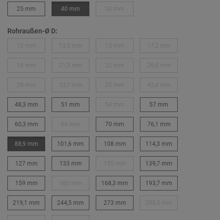
25 mm
40 mm
50 mm
Rohraußen-Ø D:
12 mm
13,5 mm
15 mm
17,2 mm
18 mm
21,3 mm
22 mm
26,9 mm
28 mm
33,7 mm
35 mm
42,4 mm
48,3 mm
51 mm
54 mm
57 mm
60,3 mm
64 mm
70 mm
76,1 mm
88,9 mm
101,6 mm
108 mm
114,3 mm
127 mm
133 mm
135 mm
139,7 mm
159 mm
160 mm
168,3 mm
193,7 mm
219,1 mm
244,5 mm
273 mm
298,5 mm