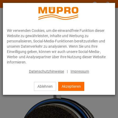
www.muepro-maritim.com
Wir verwenden Cookies, um die einwandfreie Funktion dieser
Website zu gewährleisten, Inhalte und Werbung zu
personalisieren, Social-Media-Funktionen bereitzustellen und
unseren Datenverkehr zu analysieren. Wenn Sie uns Ihre
Einwilligung geben, können wir auch unsere Social-Media-,
Online-Katalog
Befestigungstechnik
Rohrschellen
Werbe- und Analysepartner über Ihre Nutzung dieser Website
Foamglas-Rohrhalter
informieren.
33 / 44
Datenschutzhinweise
|
Impressum
Ablehnen
Akzeptieren