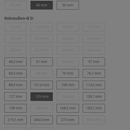
25 mm
40 mm
50 mm
Rohraußen-Ø D:
12 mm
13,5 mm
15 mm
17,2 mm
18 mm
21,3 mm
22 mm
26,9 mm
28 mm
33,7 mm
35 mm
42,4 mm
48,3 mm
51 mm
54 mm
57 mm
60,3 mm
64 mm
70 mm
76,1 mm
88,9 mm
101,6 mm
108 mm
114,3 mm
127 mm
133 mm
135 mm
139,7 mm
159 mm
160 mm
168,3 mm
193,7 mm
219,1 mm
244,5 mm
273 mm
298,5 mm