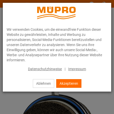
www.muepro-maritim.com
Wir verwenden Cookies, um die einwandfreie Funktion dieser
Website zu gewährleisten, Inhalte und Werbung zu
personalisieren, Social-Media-Funktionen bereitzustellen und
unseren Datenverkehr zu analysieren. Wenn Sie uns Ihre
Einwilligung geben, können wir auch unsere Social-Media-,
Online-Katalog
Befestigungstechnik
Rohrschellen
Werbe- und Analysepartner über Ihre Nutzung dieser Website
Foamglas-Rohrhalter
informieren.
33 / 44
Datenschutzhinweise
|
Impressum
Ablehnen
Akzeptieren