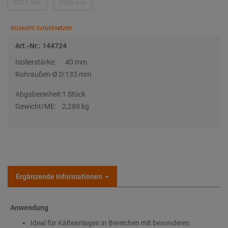
323,9 mm
355,6 mm
Auswahl zurücksetzen
Art.-Nr.: 144724
Isolierstärke:
40 mm
Rohraußen-Ø D:
133 mm
Abgabeeinheit:
1 Stück
Gewicht/ME:
2,289 kg
Ergänzende Informationen
Anwendung
Ideal für Kälteanlagen in Bereichen mit besonderen