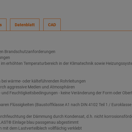
s
Datenblatt
CAD
eren Brandschutzanforderungen
tungen
en im erhöhten Temperaturbereich in der Klimatechnik sowie Heizungssys
bei wärme- oder kälteführenden Rohrleitungen
rch aggressive Medien und Atmosphären
- und Feuchtigkeitsbedingungen - keine Veränderung der Form oder Oberf
en Flüssigkeiten (Baustoffklasse A1 nach DIN 4102 Teil 1 / Euroklasse A
Durchfeuchtung der Dämmung durch Kondensat, d.h. nicht korrosionsförd
LAST® Einlage blau passgenau abgestimmt
mit dem Lastverteilblech vollflächig verklebt