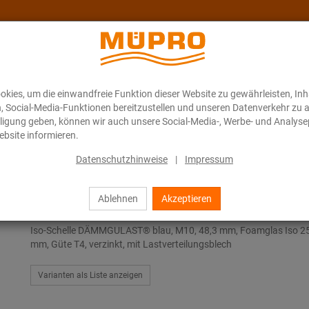
kies, um die einwandfreie Funktion dieser Website zu gewährleisten, In
Über MÜPRO Maritim
Blog
ONLINE-KATALOG
n, Social-Media-Funktionen bereitzustellen und unseren Datenverkehr zu 
illigung geben, können wir auch unsere Social-Media-, Werbe- und Analyse
bsite informieren.
las-Rohrhalter
Datenschutzhinweise
|
Impressum
Ablehnen
Akzeptieren
Foamglas-Rohrhalter
Iso-Schelle DÄMMGULAST® blau, M10, 48,3 mm, Foamglas Iso 2
mm, Güte T4, verzinkt, mit Lastverteilungsblech
Varianten als Liste anzeigen