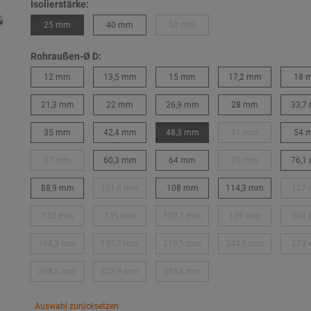
Isolierstärke:
25 mm
40 mm
50 mm
Rohraußen-Ø D:
12 mm
13,5 mm
15 mm
17,2 mm
18 
21,3 mm
22 mm
26,9 mm
28 mm
33,7
35 mm
42,4 mm
48,3 mm
51 mm
54 
57 mm
60,3 mm
64 mm
70 mm
76,1
88,9 mm
101,6 mm
108 mm
114,3 mm
127
133 mm
135 mm
139,7 mm
159 mm
160
168,3 mm
193,7 mm
219,1 mm
244,5 mm
273
298,5 mm
323,9 mm
355,6 mm
Auswahl zurücksetzen