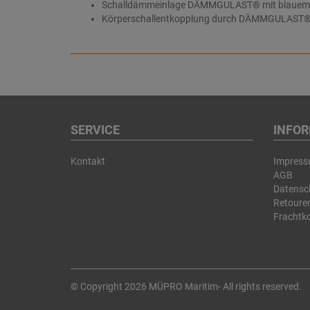
Schalldämmeinlage DÄMMGULAST® mit blauem Er
Körperschallentkopplung durch DÄMMGULAST® Sch
SERVICE
INFO
Kontakt
Impres
AGB
Datensc
Retouren
Frachtk
© Copyright 2026 MÜPRO Maritim- All rights reserved.