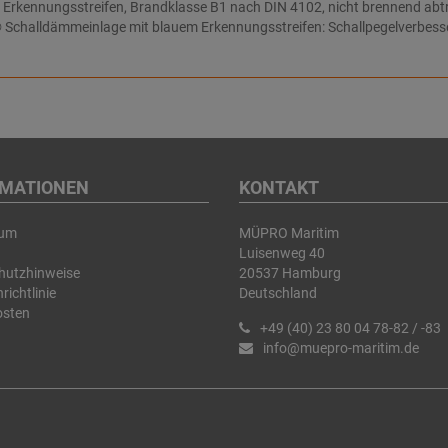
kennungsstreifen, Brandklasse B1 nach DIN 4102, nicht brennend abt
alldämmeinlage mit blauem Erkennungsstreifen: Schallpegelverbesseru
RMATIONEN
KONTAKT
sum
MÜPRO Maritim
Luisenweg 40
hutzhinweise
20537 Hamburg
richtlinie
Deutschland
osten
+49 (40) 23 80 04 78-82 / -83
info@muepro-maritim.de