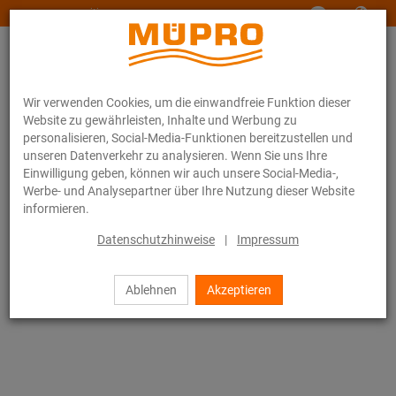
www.muepro-maritim.com
Wir verwenden Cookies, um die einwandfreie Funktion dieser
Website zu gewährleisten, Inhalte und Werbung zu
personalisieren, Social-Media-Funktionen bereitzustellen und
unseren Datenverkehr zu analysieren. Wenn Sie uns Ihre
Einwilligung geben, können wir auch unsere Social-Media-,
Online-Katalog
Befestigungstechnik
Lüftungsbefestigung
Werbe- und Analysepartner über Ihre Nutzung dieser Website
Installationsschienen für die Lüftungsbefestigung
informieren.
MPR-Systemschienen (leichter bis mittlerer Lastbereich)
Unterlegscheiben
Datenschutzhinweise
|
Impressum
64 / 71
Ablehnen
Akzeptieren