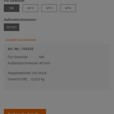
Für Gewinde:
M8
M10
M12
M16
Außendurchmesser:
40 mm
Auswahl zurücksetzen
Art.-Nr.: 154239
Für Gewinde:
M8
Außendurchmesser:
40 mm
Abgabeeinheit:
100 Stück
Gewicht/ME:
0,026 kg