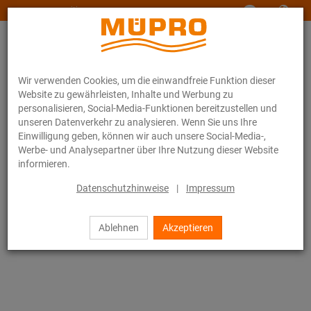
www.muepro-maritim.com
Wir verwenden Cookies, um die einwandfreie Funktion dieser
Website zu gewährleisten, Inhalte und Werbung zu
personalisieren, Social-Media-Funktionen bereitzustellen und
unseren Datenverkehr zu analysieren. Wenn Sie uns Ihre
Einwilligung geben, können wir auch unsere Social-Media-,
Online-Katalog
Befestigungstechnik
Lüftungsbefestigung
Werbe- und Analysepartner über Ihre Nutzung dieser Website
Installationsschienen für die Lüftungsbefestigung
informieren.
MPR-Systemschienen (leichter bis mittlerer Lastbereich)
MPR-Schienenbügel Typ S+
Datenschutzhinweise
|
Impressum
45 / 71
Ablehnen
Akzeptieren