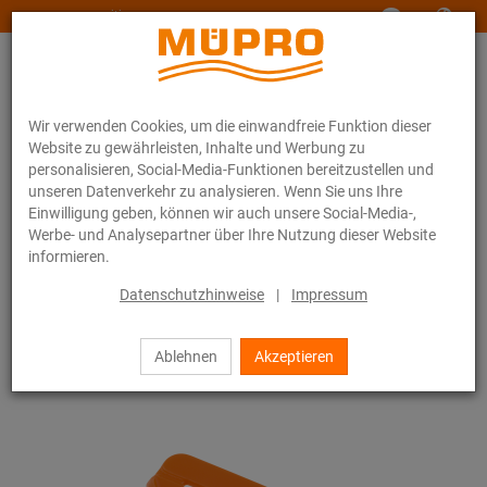
www.muepro-maritim.com
Wir verwenden Cookies, um die einwandfreie Funktion dieser
Website zu gewährleisten, Inhalte und Werbung zu
personalisieren, Social-Media-Funktionen bereitzustellen und
unseren Datenverkehr zu analysieren. Wenn Sie uns Ihre
Einwilligung geben, können wir auch unsere Social-Media-,
Online-Katalog
Befestigungstechnik
Lüftungsbefestigung
Werbe- und Analysepartner über Ihre Nutzung dieser Website
Installationsschienen für die Lüftungsbefestigung
informieren.
MPR-Systemschienen (leichter bis mittlerer Lastbereich)
MPR-Schiebemuttern Typ S+
Datenschutzhinweise
|
Impressum
20 / 71
Ablehnen
Akzeptieren