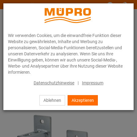
www.muepro-maritim.com
Wir verwenden Cookies, um die einwandfreie Funktion dieser
Website zu gewährleisten, Inhalte und Werbung zu
personalisieren, Social-Media-Funktionen bereitzustellen und
unseren Datenverkehr zu analysieren. Wenn Sie uns Ihre
Einwilligung geben, können wir auch unsere Social-Media-,
Online-Katalog
Befestigungstechnik
Lüftungsbefestigung
Werbe- und Analysepartner über Ihre Nutzung dieser Website
Installationsschienen für die Lüftungsbefestigung
informieren.
MPR-Systemschienen (leichter bis mittlerer Lastbereich)
MPR-Sattelflansch Typ S+
Datenschutzhinweise
|
Impressum
28 / 71
Ablehnen
Akzeptieren