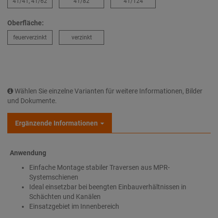
41/41, 41/62
41/82
41/124
Oberfläche:
feuerverzinkt
verzinkt
Wählen Sie einzelne Varianten für weitere Informationen, Bilder
und Dokumente.
Ergänzende Informationen
Anwendung
Einfache Montage stabiler Traversen aus MPR-
Systemschienen
Ideal einsetzbar bei beengten Einbauverhältnissen in
Schächten und Kanälen
Einsatzgebiet im Innenbereich