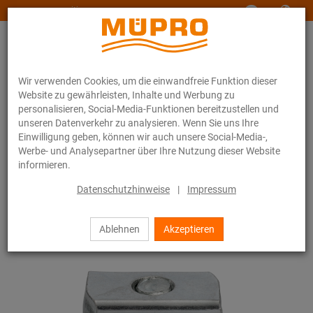
www.muepro-maritim.com
Wir verwenden Cookies, um die einwandfreie Funktion dieser
Website zu gewährleisten, Inhalte und Werbung zu
personalisieren, Social-Media-Funktionen bereitzustellen und
unseren Datenverkehr zu analysieren. Wenn Sie uns Ihre
Einwilligung geben, können wir auch unsere Social-Media-,
Online-Katalog
Befestigungstechnik
Lüftungsbefestigung
Werbe- und Analysepartner über Ihre Nutzung dieser Website
Installationsschienen für die Lüftungsbefestigung
informieren.
MPR-Systemschienen (leichter bis mittlerer Lastbereich)
MPR-Hammerkopfbefestiger
Datenschutzhinweise
|
Impressum
6 / 71
Ablehnen
Akzeptieren