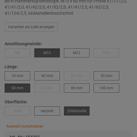
MPR-Hammerkopfbefestiger, M10 x 60 mm für Profile 41/21/2,0,
41/41/2,0, 41/42/2,0, 41/82/2,0, 41/41/2,5, 41/62/2,5,
41/124/2,5, zinklamellenbeschichtet
Varianten als Liste anzeigen
Anschlussgewinde:
M8
M10
M12
M16
Länge:
35 mm
40 mm
50 mm
55 mm
60 mm
65 mm
80 mm
100 mm
Oberfläche:
V4A
verzinkt
Zinklamelle
Auswahl zurücksetzen