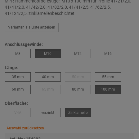
MPR-Hammerkopfbefestiger, M10 x 100 mm für Profile 41/21/2,0,
41/41/2,0, 41/42/2,0, 41/82/2,0, 41/41/2,5, 41/62/2,5,
41/124/2,5, zinklamellenbeschichtet
Varianten als Liste anzeigen
Anschlussgewinde:
M8
M10
M12
M16
Länge:
35 mm
40 mm
50 mm
55 mm
60 mm
65 mm
80 mm
100 mm
Oberfläche:
V4A
verzinkt
Zinklamelle
Auswahl zurücksetzen