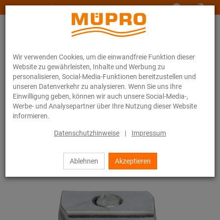
www.muepro-maritim.com
Wir verwenden Cookies, um die einwandfreie Funktion dieser
Website zu gewährleisten, Inhalte und Werbung zu
personalisieren, Social-Media-Funktionen bereitzustellen und
unseren Datenverkehr zu analysieren. Wenn Sie uns Ihre
Einwilligung geben, können wir auch unsere Social-Media-,
Online-Katalog
Befestigungstechnik
Lüftungsbefestigung
Werbe- und Analysepartner über Ihre Nutzung dieser Website
Installationsschienen für die Lüftungsbefestigung
informieren.
MPR-Systemschienen (leichter bis mittlerer Lastbereich)
MPR-Hammerkopfbefestiger
Datenschutzhinweise
|
Impressum
6 / 71
Ablehnen
Akzeptieren